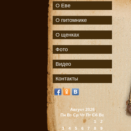
О Еве
О питомнике
О щенках
Фото
Видео
Контакты
Август 2026
Пн
Вт
Ср
Чт
Пт
Сб
Вс
1
2
3
4
5
6
7
8
9