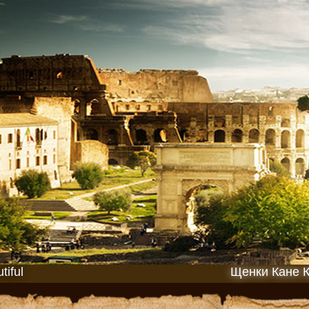
iful
Щенки Кане 