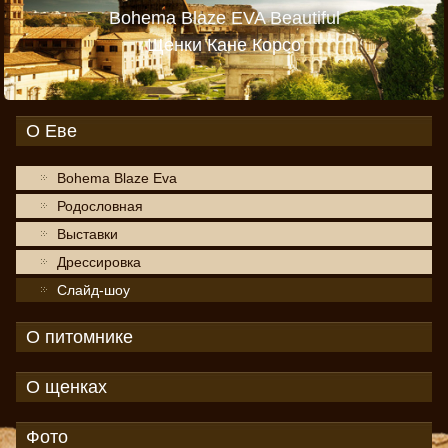
Bohema Blaze EVA Beautiful
Щенки Кане Корсо
О Еве
Bohema Blaze Eva
Родословная
Выставки
Дрессировка
Слайд-шоу
О питомнике
О щенках
Фото