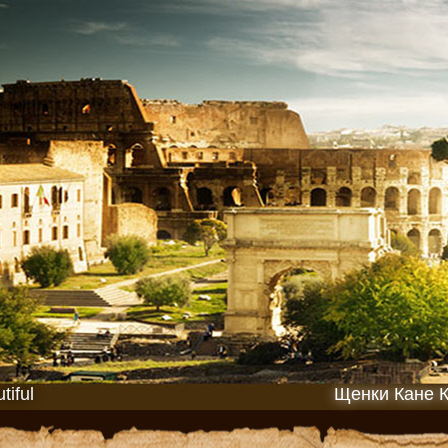
iful
Щенки Кане 