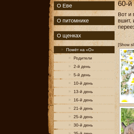
60-й
О Еве
Вот и
О питомнике
вшит, 
переез
О щенках
[Show s
Помёт на «О»
Родители
2-й день
5-й день
10-й день
13-й день
16-й день
21-й день
25-й день
30-й день
35-й день