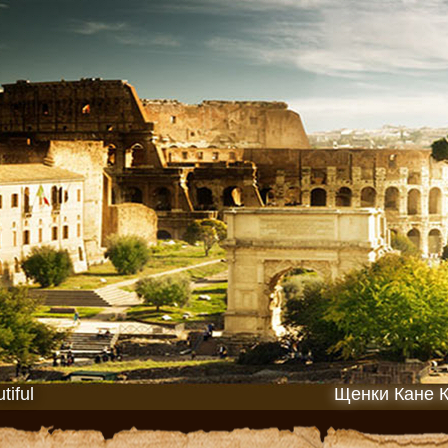
iful
Щенки Кане 