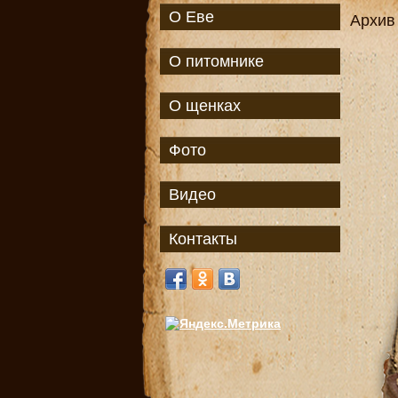
О Еве
Архив
О питомнике
О щенках
Фото
Видео
Контакты