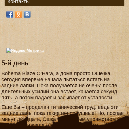
Контакты
5-й день
Bohema Blaze O’Hara, а дома просто Ошечка,
сегодня впервые начала пытаться встать на
задние лапки. Пока получается не очень: после
длительных усилий она встает, качается секунд
пять, а потом падает и засыпает от усталости.
Еще бы – проделан титанический труд, ведь эти
задние лапы пока такие непослушные! Но, поспав
минут двадцать, Ошка с завидным упрямством все
начинает сначала. Девочка по-корсячьи