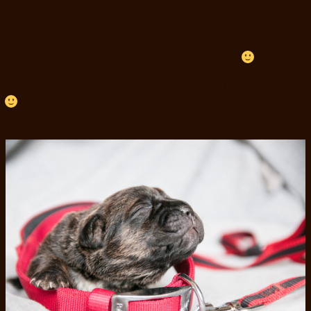
настойчива, и, несомненно, она скоро своего
добьется!
А еще сегодня Ошка примеряла мамин ошейник
(возможно, она думала, что это бусики?
). Но
вывод очевиден — он ей определенно идет! И
размерчик подходящий – нигде не жмёт, не давит
. Судите сами: