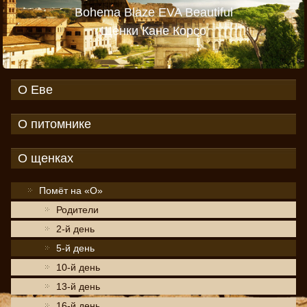
Bohema Blaze EVA Beautiful
Щенки Кане Корсо
О Еве
О питомнике
О щенках
Помёт на «О»
Родители
2-й день
5-й день
10-й день
13-й день
16-й день