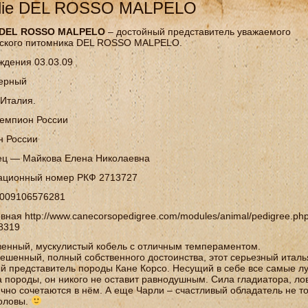
rlie DEL ROSSO MALPELO
e DEL ROSSO MALPELO
– достойный представитель уважаемого
нского питомника DEL ROSSO MALPELO.
ждения 03.03.09
черный
Италия.
емпион России
н России
ец — Майкова Елена Николаевна
ационный номер РКФ 2713727
2009106576281
вная http://www.canecorsopedigree.com/modules/animal/pedigree.ph
8319
енный, мускулистый кобель с отличным темпераментом.
ешенный, полный собственного достоинства, этот серьезный италь
й представитель породы Кане Корсо. Несущий в себе все самые л
а породы, он никого не оставит равнодушным. Сила гладиатора, ло
чно сочетаются в нём. А еще Чарли – счастливый обладатель не то
оловы.